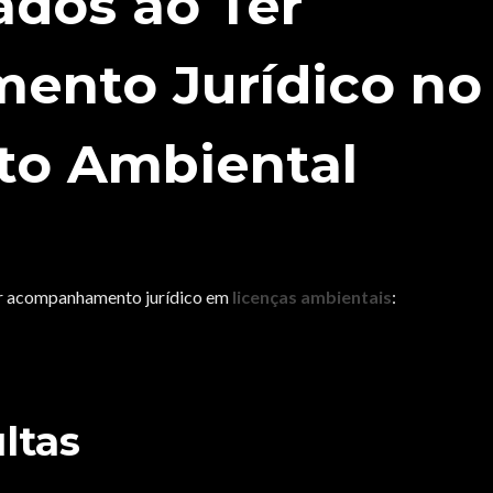
ados ao Ter
nto Jurídico no
to Ambiental
ter acompanhamento jurídico em
licenças ambientais
:
ltas