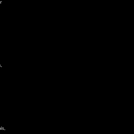
ar
,
is,