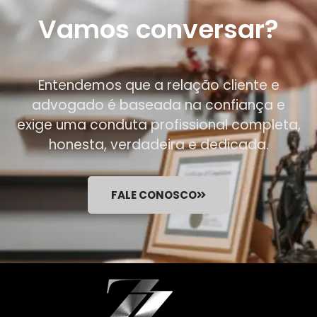
Vamos conversar?
Entendemos que a relação cliente e
advogado é baseada na confiança e
exige uma conduta profissional completa,
honesta, verdadeira e dedicada.
FALE CONOSCO