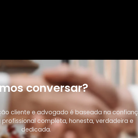
mos conversar?
ção cliente e advogado é baseada na confian
profissional completa, honesta, verdadeira e
dedicada.