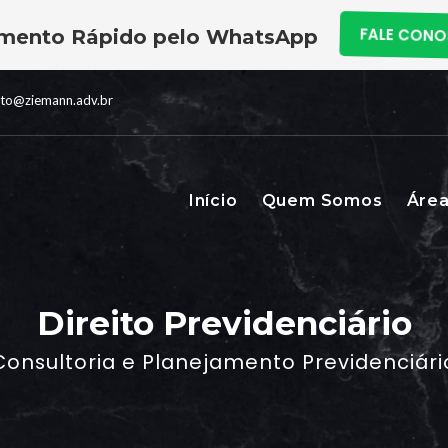
mento Rápido pelo WhatsApp
FALE CON
ato@ziemann.adv.br
Início
Quem Somos
Área
Direito Previdenciário
Consultoria e Planejamento Previdenciári