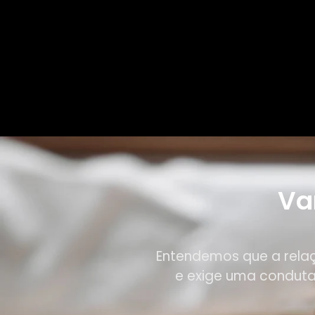
Va
Entendemos que a rela
e exige uma conduta 