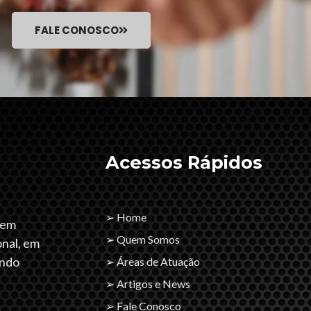
FALE CONOSCO
Acessos Rápidos
➢ Home
tem
➢ Quem Somos
onal, em
endo
➢ Áreas de Atuação
➢ Artigos e News
➢ Fale Conosco