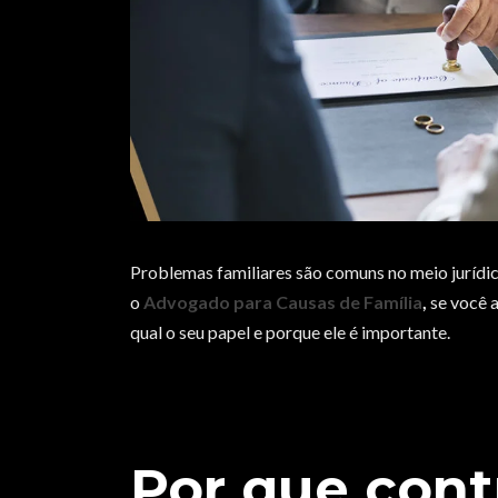
Problemas familiares são comuns no meio jurídico
o
Advogado para Causas de Família
,
se você 
qual o seu papel e porque ele é importante.
Por que con